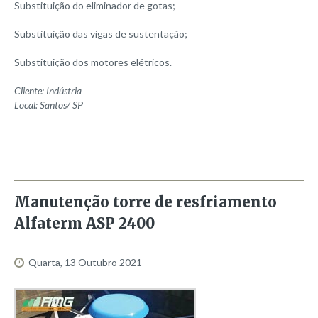
Substituição do eliminador de gotas;
Modelo 864
Modelo 1037
Substituição das vigas de sustentação;
Modelo 1290
Substituição dos motores elétricos.
Modelo 1620
Cliente: Indústria
Modelo 2424
Local: Santos/ SP
Modelo 4860
Modelo 8000
Torre de resfriamento Seminova
AMG 647/3
Manutenção
torre
de
resfriamento
Alfaterm INS 425
Alfaterm
ASP
2400
Alfaterm INS 670
Alpina 155/5
Quarta, 13 Outubro 2021
Alpina 155/6
Alpina 100/5