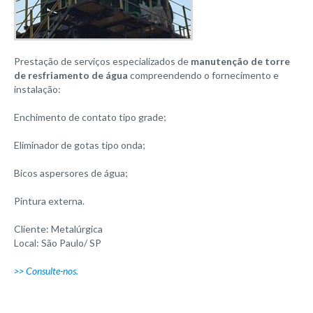
Serviços
Manutenção de torres de resfriamento
Prestação de serviços especializados de
manutenção de torre
Montagem de torres de resfriamento
de resfriamento de água
compreendendo o fornecimento e
instalação:
Recapacitação ou retrofit de torres
Enchimento de contato tipo grade;
Consultoria em torres de resfriamento
Eliminador de gotas tipo onda;
Catálogo
Bicos aspersores de água;
Blog/ Portfólio
Pintura externa.
Cliente: Metalúrgica
2026
Local: São Paulo/ SP
2025
>> Consulte-nos.
2024
2023