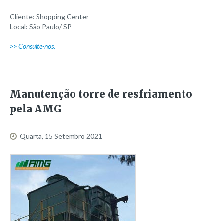
BD
Cliente: Shopping Center
Duplo leque
Local: São Paulo/ SP
GNV
>> Consulte-nos.
Gravidade GR
Gravidade GR 2
Quad
Manutenção
torre
de
resfriamento
Quadrado QP
pela
AMG
Rotojet
TP1
Quarta, 15 Setembro 2021
TRA
Três estágios
Dois estágios
Ultrajet
Partes e peças