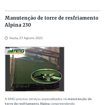
2022
2021
Manutenção
de
torre
de
resfriamento
2020
Alpina
230
2019
2018
Sexta, 27 Agosto 2021
2017
2016
2015
2014
2013
2012
2011
2010
A AMG prestou serviços especializados na
manutenção de
torre de resfriamento Alpina
compreendendo:
Contato