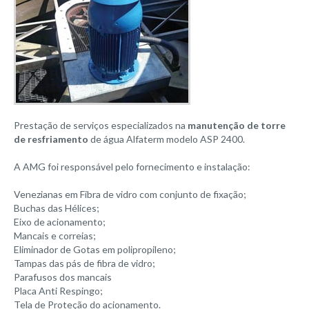
Alpina 80/3
Alpina 50/3
Alpina INS 20
Alpina INS 16
Korper 180/2
Korper 320/9
Prestação de serviços especializados na
manutenção de torre
Enchimento de respingo ou contato
de resfriamento
de água Alfaterm modelo ASP 2400.
Enchimento tipo grade
A AMG foi responsável pelo fornecimento e instalação:
Enchimento alta performance
Venezianas em Fibra de vidro com conjunto de fixação;
Enchimento tipo bloco de grade
Buchas das Hélices;
Eixo de acionamento;
Enchimento tipo bandeja
Mancais e correias;
Eliminador de gotas
Eliminador de Gotas em polipropileno;
Tampas das pás de fibra de vidro;
Hélices axiais
Parafusos dos mancais
Placa Anti Respingo;
Bicos aspersores
Tela de Proteção do acionamento.