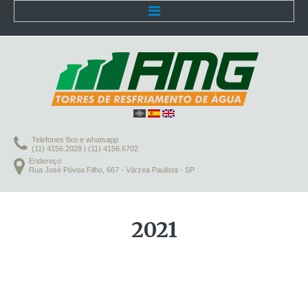
Início
Empresa
Telefones fixo e whatsapp
Clientes
(11) 4156.2028 | (11) 4156.6702
Endereço
Rua José Póvoa Filho, 667 - Várzea Paulista - SP
Produtos
2021
Torre de resfriamento AMG
Modelo 81
Modelo 144
Modelo INS 144