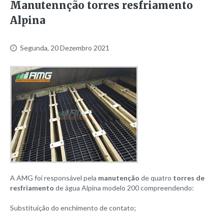
Manutennção
torres
resfriamento
Modelo 193
Alpina
Modelo 260
Modelo 288
Segunda, 20 Dezembro 2021
Modelo 323
Modelo 386
Modelo 404
Modelo 404/5
Modelo 432
Modelo 518
Modelo 576
Modelo 576/5
A AMG foi responsável pela
manutenção
de quatro
torres de
Modelo 647
resfriamento
de água Alpina modelo 200 compreendendo:
Modelo 773
Substituição do enchimento de contato;
Modelo 808