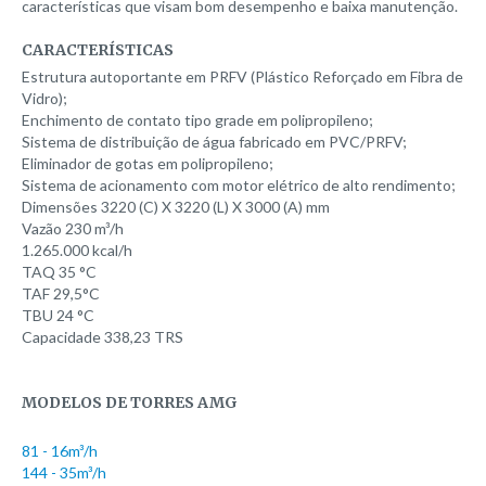
características que visam bom desempenho e baixa manutenção.
Modelo 864
Modelo 1037
CARACTERÍSTICAS
Estrutura autoportante em PRFV (Plástico Reforçado em Fibra de
Modelo 1290
Vidro);
Modelo 1620
Enchimento de contato tipo grade em polipropileno;
Sistema de distribuição de água fabricado em PVC/PRFV;
Modelo 2424
Eliminador de gotas em polipropileno;
Modelo 4860
Sistema de acionamento com motor elétrico de alto rendimento;
Dimensões 3220 (C) X 3220 (L) X 3000 (A) mm
Modelo 8000
Vazão 230 m³/h
1.265.000 kcal/h
Torre de resfriamento Seminova
TAQ 35 °C
AMG 647/3
TAF 29,5°C
TBU 24 °C
Alfaterm INS 425
Capacidade 338,23 TRS
Alfaterm INS 670
Alpina 155/5
MODELOS
DE
TORRES
AMG
Alpina 155/6
81 - 16m³/h
Alpina 100/5
144 - 35m³/h