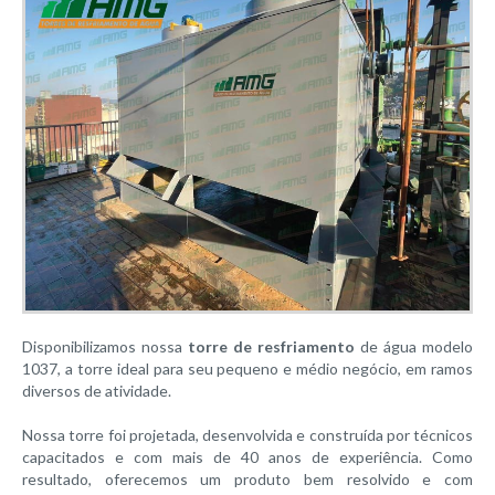
Modelo 193
Modelo 260
Modelo 288
Modelo 323
Modelo 386
Modelo 404
Modelo 404/5
Modelo 432
Modelo 518
Modelo 576
Disponibilizamos nossa
torre de resfriamento
de água modelo
Modelo 576/5
1037, a torre ideal para seu pequeno e médio negócio, em ramos
diversos de atividade.
Modelo 647
Modelo 773
Nossa torre foi projetada, desenvolvida e construída por técnicos
capacitados e com mais de 40 anos de experiência. Como
Modelo 808
resultado, oferecemos um produto bem resolvido e com