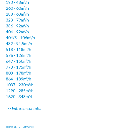
193 - 48m³/h
Alpina 80/3
260 - 60m³/h
Alpina 50/3
288 - 63m³/h
323 - 79m³/h
Alpina INS 20
386 - 92m³/h
Alpina INS 16
404 - 92m³/h
404/5 - 106m³/h
Korper 180/2
432 - 94,5m³/h
518 - 118m³/h
Korper 320/9
576 - 126m³/h
Enchimento de respingo ou contato
647 - 150m³/h
773 - 175m³/h
Enchimento tipo grade
808 - 178m³/h
Enchimento alta performance
864 - 189m³/h
1037 - 230m³/h
Enchimento tipo bloco de grade
1290 - 285m³/h
1620 - 343m³/h
Enchimento tipo bandeja
Eliminador de gotas
>> Entre em contato.
Hélices axiais
Bicos aspersores
Joomla SEF URLs by Artio