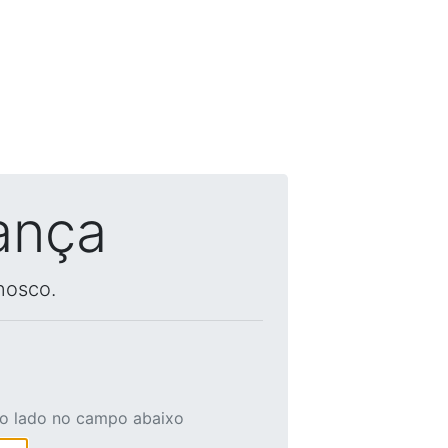
ança
nosco.
ao lado no campo abaixo