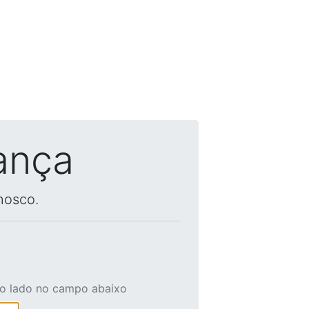
ança
nosco.
ao lado no campo abaixo