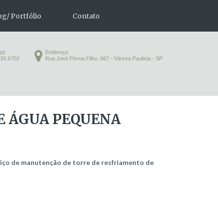
og/ Portfólio
Contato
app
Endereço
156.6702
Rua José Póvoa Filho, 667 - Várzea Paulista - SP
grade
 performance
E
ÁGUA
PEQUENA
bloco de grade
bandeja
viço de manutenção de torre de resfriamento de