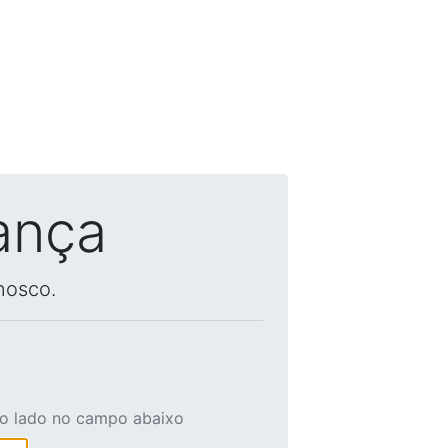
ança
nosco.
ao lado no campo abaixo