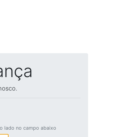
ança
nosco.
ao lado no campo abaixo