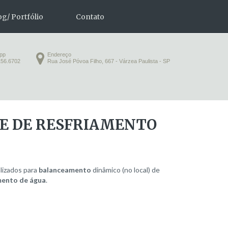
og/ Portfólio
Contato
app
Endereço
156.6702
Rua José Póvoa Filho, 667 - Várzea Paulista - SP
grade
 performance
E
DE
RESFRIAMENTO
bloco de grade
bandeja
lizados para
balanceamento
dinâmico (no local) de
amento de água
.