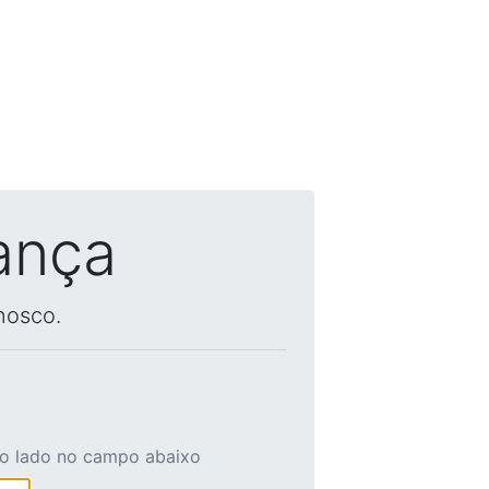
ança
nosco.
ao lado no campo abaixo