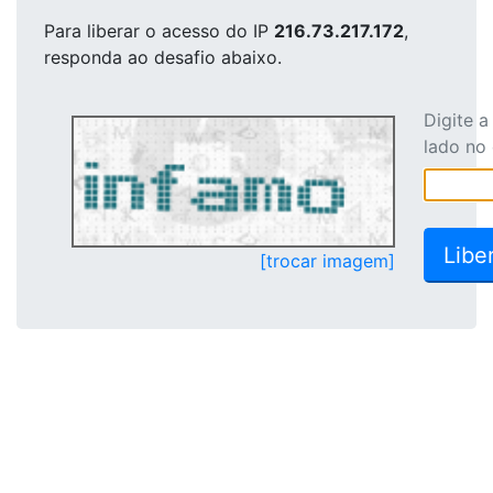
Para liberar o acesso
do IP
216.73.217.172
,
responda ao desafio abaixo.
Digite 
lado no
[trocar imagem]